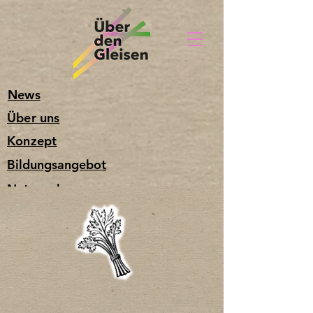
News
Über uns
Konzept
Bildungsangebot
Netzwerk
Blog